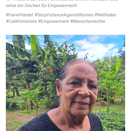
setze ein Zeichen für Empowerment!
#FairerHandel #StopViolenceAgainstWomen #Weltladen
#CaféFeminista #Empowerment #Menschenrechte