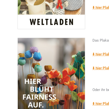
⬇️ hier Pl
Das Plakat
⬇️ hier Pl
⬇️ hier Pl
Oder ihr b
⬇️ hier Pl