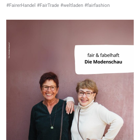
#FairerHandel #FairTrade #weltladen #fairfashion