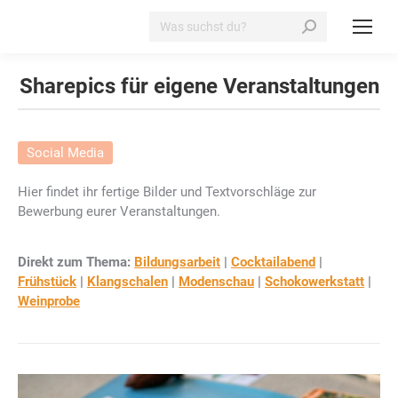
Search:
Sharepics für eigene Veranstaltungen
Social Media
Hier findet ihr fertige Bilder und Textvorschläge zur
Bewerbung eurer Veranstaltungen.
Direkt zum Thema:
Bildungsarbeit
|
Cocktailabend
|
Frühstück
|
Klangschalen
|
Modenschau
|
Schokowerkstatt
|
Weinprobe