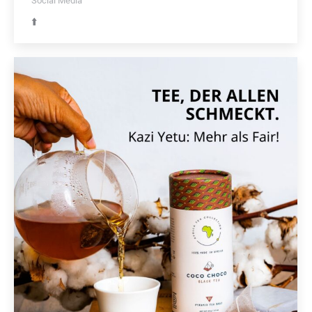
Social Media
⬆️